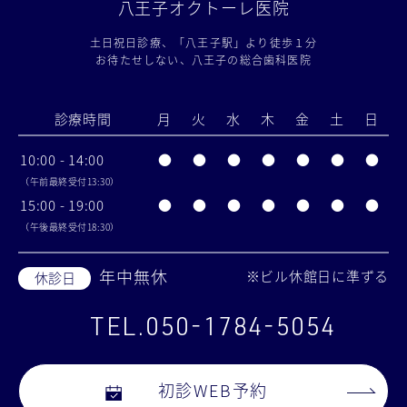
八王子オクトーレ医院
土日祝日診療、「八王子駅」より徒歩１分
お待たせしない、八王子の総合歯科医院
診療時間
月
火
水
木
金
土
日
10:00 - 14:00
●
●
●
●
●
●
●
（午前最終受付13:30）
15:00 - 19:00
●
●
●
●
●
●
●
（午後最終受付18:30）
年中無休
※ビル休館日に準ずる
休診日
TEL.050-1784-5054
初診WEB予約