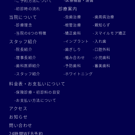
-医療機器・設備
-ご予約方法について
診療案内
-初診時の流れ
当院について
-虫歯治療
-歯周病治療
-診療理念
-根管治療
-親知らず
-当院の6つの特徴
-矯正歯科
-スマイルモア矯正
スタッフ紹介
-インプラント
-入れ歯
-院長紹介
-歯ぎしり
-口腔外科
-理事長紹介
-噛み合わせ
-小児歯科
-歯科医師紹介
-予防歯科
-審美歯科
-スタッフ紹介
-ホワイトニング
料金表・お支払いについて
-保険診療・初診料の目安
-お支払い方法について
アクセス
お知らせ
問い合わせ
24時間WEB予約